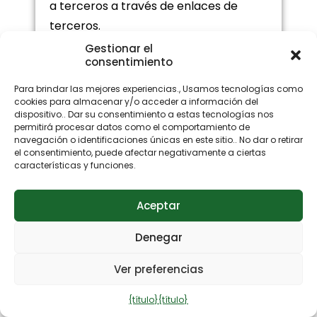
a terceros a través de enlaces de
terceros.
Gestionar el
Se concede al Usuario una limitación,
consentimiento
Derecho revocable y no exclusivo a
Para brindar las mejores experiencias., Usamos tecnologías como
crear enlaces a la página de inicio del
cookies para almacenar y/o acceder a información del
dispositivo.. Dar su consentimiento a estas tecnologías nos
Espacio Web con fines privados., solo
permitirá procesar datos como el comportamiento de
uso no comercial. Sitios web que
navegación o identificaciones únicas en este sitio.. No dar o retirar
el consentimiento, puede afectar negativamente a ciertas
incluyen un enlace a nuestro Espacio
características y funciones.
Web (i) no podrá tergiversar su
relación ni afirmar que dicho enlace ha
Aceptar
sido autorizado, ni pueden incluir
marcas comerciales, nombres,
Denegar
nombres comerciales, logotipos u
Ver preferencias
otros signos distintivos de nuestra
empresa; (ii) no puede incluir
{título}
{título}
contenido que pueda considerarse de