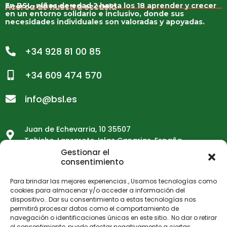
Acerca de nuestra escuela
En BSL, niños de edad 2 hasta los 18 aprender y crecer
en un entorno solidario e inclusivo, donde sus
necesidades individuales son valoradas y apoyadas.
+34 928 81 00 85
+34 609 474 570
info@bsl.es
Juan de Echevarria, 10 35507
Tahiche, Lanzarote, Islas Canarias. España
Gestionar el
Horario de apertura de la escuela
consentimiento
Lunes - Viernes 08:20 - 15:20
Para brindar las mejores experiencias., Usamos tecnologías como
Cerrado julio & Agosto (contactable por correo
cookies para almacenar y/o acceder a información del
electrónico)
dispositivo.. Dar su consentimiento a estas tecnologías nos
permitirá procesar datos como el comportamiento de
navegación o identificaciones únicas en este sitio.. No dar o retirar
el consentimiento, puede afectar negativamente a ciertas